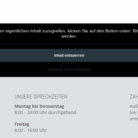
en eigentlichen Inhalt zuzugreifen, klicken Sie auf den Button unten. B
werden.
Inhalt entsperren
Weitere Informationen
UNSERE SPRECHZEITEN
ZAH
Montag bis Donnerstag
Auß
8:00 - 20:00 Uhr durchgehend
Sie 
unt
Freitag
8:00 - 16:00 Uhr