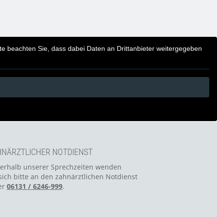
itte beachten Sie, dass dabei Daten an Drittanbieter weitergegeben
NÄRZTLICHER NOTDIENST
erhalb unserer Sprechzeiten wenden
sich bitte an den zahnärztlichen Notdienst
er
06131 / 6246-999
.