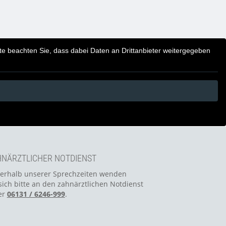
itte beachten Sie, dass dabei Daten an Drittanbieter weitergegeben
NÄRZTLICHER NOTDIENST
erhalb unserer Sprechzeiten wenden
sich bitte an den zahnärztlichen Notdienst
er
06131 / 6246-999
.