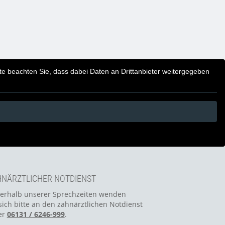
itte beachten Sie, dass dabei Daten an Drittanbieter weitergegeben
NÄRZTLICHER NOTDIENST
erhalb unserer Sprechzeiten wenden
sich bitte an den zahnärztlichen Notdienst
er
06131 / 6246-999
.