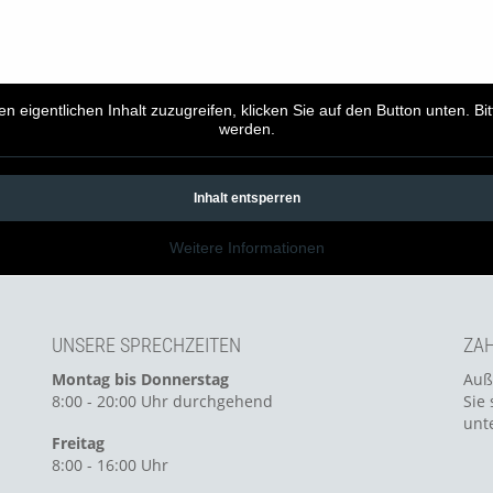
en eigentlichen Inhalt zuzugreifen, klicken Sie auf den Button unten. B
werden.
Inhalt entsperren
Weitere Informationen
UNSERE SPRECHZEITEN
ZAH
Montag bis Donnerstag
Auß
8:00 - 20:00 Uhr durchgehend
Sie 
unt
Freitag
8:00 - 16:00 Uhr