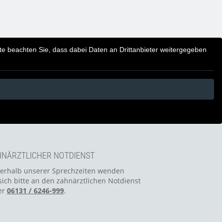
itte beachten Sie, dass dabei Daten an Drittanbieter weitergegeben
NÄRZTLICHER NOTDIENST
erhalb unserer Sprechzeiten wenden
sich bitte an den zahnärztlichen Notdienst
er
06131 / 6246-999
.