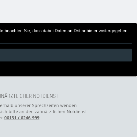
itte beachten Sie, dass dabei Daten an Drittanbieter weitergegeben
NÄRZTLICHER NOTDIENST
erhalb unserer Sprechzeiten wenden
sich bitte an den zahnärztlichen Notdienst
er
06131 / 6246-999
.