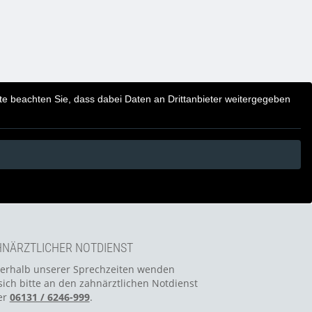
itte beachten Sie, dass dabei Daten an Drittanbieter weitergegeben
NÄRZTLICHER NOTDIENST
erhalb unserer Sprechzeiten wenden
sich bitte an den zahnärztlichen Notdienst
er
06131 / 6246-999
.