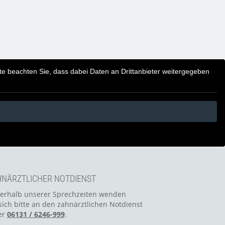
itte beachten Sie, dass dabei Daten an Drittanbieter weitergegeben
NÄRZTLICHER NOTDIENST
erhalb unserer Sprechzeiten wenden
sich bitte an den zahnärztlichen Notdienst
er
06131 / 6246-999
.